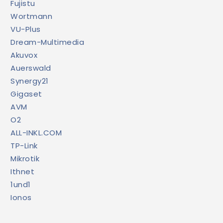
Fujistu
Wortmann
VU-Plus
Dream-Multimedia
Akuvox
Auerswald
Synergy21
Gigaset
AVM
O2
ALL-INKL.COM
TP-Link
Mikrotik
Ithnet
1und1
Ionos